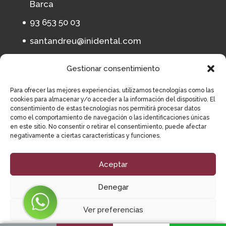
Barca
93 653 50 03
santandreu@inidental.com
Gestionar consentimiento
Clínica dental en Sabadell
Para ofrecer las mejores experiencias, utilizamos tecnologías como las
C/ Calderón, 194, 08201, Sabadell,
cookies para almacenar y/o acceder a la información del dispositivo. El
Barcelona
consentimiento de estas tecnologías nos permitirá procesar datos
como el comportamiento de navegación o las identificaciones únicas
93 164 11 65
en este sitio. No consentir o retirar el consentimiento, puede afectar
negativamente a ciertas características y funciones.
sabadell@inidental.com
Aceptar
Denegar
Ver preferencias
Institut Implantològic Dental 2023
Avís