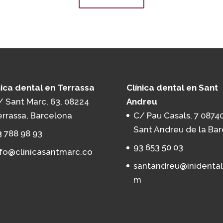
nica dental en Terrassa
Clínica dental en Sant
/ Sant Marc, 63, 08224
Andreu
errassa, Barcelona
C/ Pau Casals, 7 08740
Sant Andreu de la Bar
3 788 98 93
93 653 50 03
nfo@clinicasantmarc.co
santandreu@inidental
m