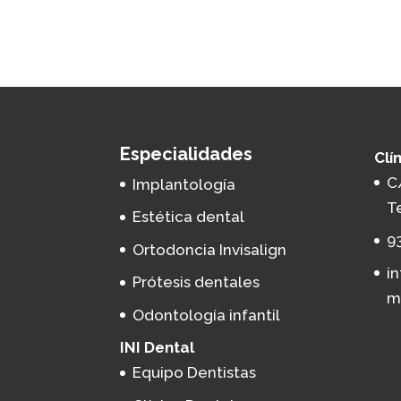
Especialidades
Clí
C
Implantología
T
Estética dental
9
Ortodoncia Invisalign
i
Prótesis dentales
m
Odontología infantil
INI Dental
Equipo Dentistas