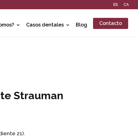
ES
CA
Contacto
somos?
Casos dentales
Blog
nte Strauman
diente 21).