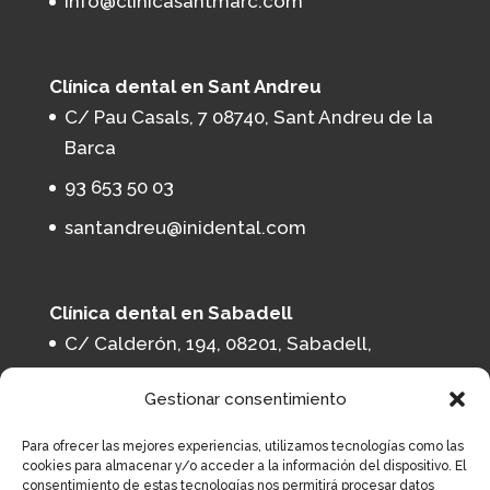
info@clinicasantmarc.com
Clínica dental en Sant Andreu
C/ Pau Casals, 7 08740, Sant Andreu de la
Barca
93 653 50 03
santandreu@inidental.com
Clínica dental en Sabadell
C/ Calderón, 194, 08201, Sabadell,
Barcelona
Gestionar consentimiento
93 164 11 65
Para ofrecer las mejores experiencias, utilizamos tecnologías como las
sabadell@inidental.com
cookies para almacenar y/o acceder a la información del dispositivo. El
consentimiento de estas tecnologías nos permitirá procesar datos