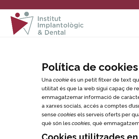
Política de cookies
Una
cookie
és un petit fitxer de text
utilitat és que la web sigui capaç de r
emmagatzemar informació de caràcter t
a xarxes socials, accés a comptes d’usua
sense
cookies
els serveis oferts per q
què són les
cookies
, què emmagatzemen
Cookies utilitzades e