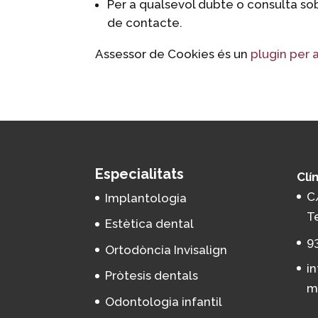
Per a qualsevol dubte o consulta so
de contacte.
Assessor de Cookies és un
plugin per 
Especialitats
Clí
C
Implantologia
T
Estètica dental
9
Ortodòncia Invisalign
i
Pròtesis dentals
m
Odontologia infantil