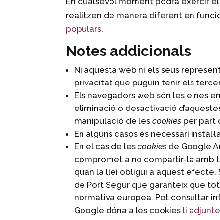
En qualsevol moment podrà exercir el 
realitzen de manera diferent en funci
populars
.
Notes addicionals
Ni aquesta web ni els seus represent
privacitat que puguin tenir els terc
Els navegadors web són les eines 
eliminació o desactivació d’aquestes
manipulació de les
cookies
per part
En alguns casos és necessari instal·l
En el cas de les
cookies
de Google A
compromet a no compartir-la amb ter
quan la llei obligui a aquest efecte
de Port Segur que garanteix que tot
normativa europea. Pot consultar in
Google dóna a les cookies
li adjunt