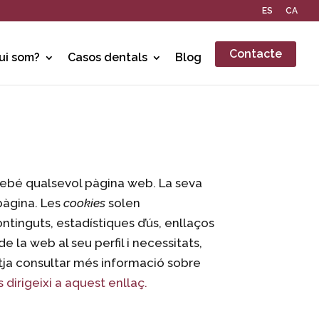
ES
CA
Contacte
ui som?
Casos dentals
Blog
rebé qualsevol pàgina web. La seva
 pàgina. Les
cookies
solen
tinguts, estadístiques d’ús, enllaços
e la web al seu perfil i necessitats,
itja consultar més informació sobre
 dirigeixi a aquest enllaç.