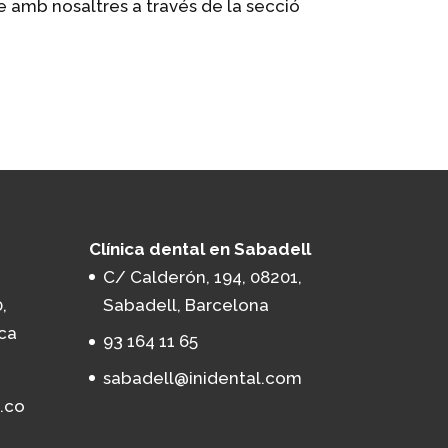
e amb nosaltres a través de la secció
Clínica dental en Sabadell
C/ Calderón, 194, 08201,
,
Sabadell, Barcelona
ca
93 164 11 65
sabadell@inidental.com
.co