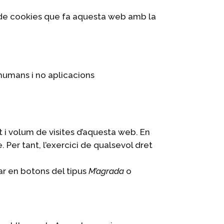
s de cookies que fa aquesta web amb la
 humans i no aplicacions
t i volum de visites d’aquesta web. En
 Per tant, l’exercici de qualsevol dret
r en botons del tipus
M’agrada
o