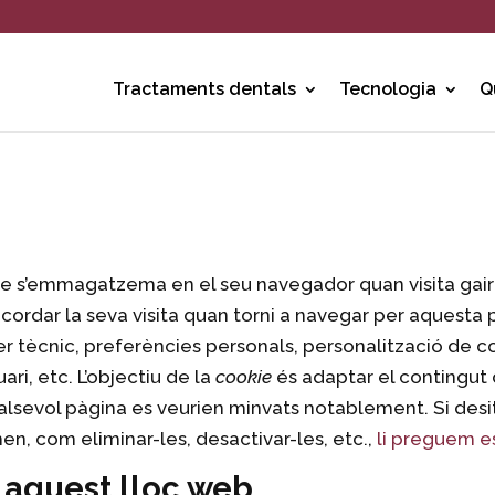
Tractaments dentals
Tecnologia
Q
 que s’emmagatzema en el seu navegador quan visita gai
ecordar la seva visita quan torni a navegar per aquesta
ècnic, preferències personals, personalització de con
ri, etc. L’objectiu de la
cookie
és adaptar el contingut d
ualsevol pàgina es veurien minvats notablement. Si des
, com eliminar-les, desactivar-les, etc.,
li preguem es
n aquest lloc web