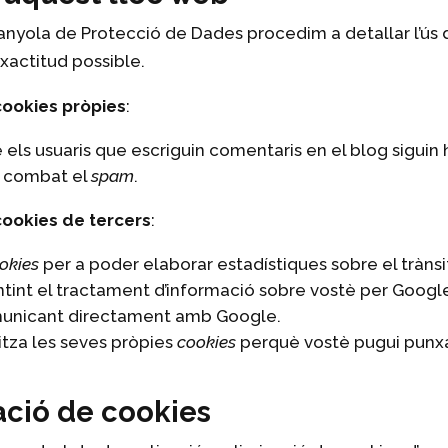
spanyola de Protecció de Dades procedim a detallar l’ú
exactitud possible.
cookies pròpies
:
e els usuaris que escriguin comentaris en el blog siguin
s combat el
spam
.
cookies de tercers
:
okies
per a poder elaborar estadístiques sobre el trànsi
tint el tractament d’informació sobre vostè per Google.
omunicant directament amb Google.
litza les seves pròpies
cookies
perquè vostè pugui punxa
ació de cookies