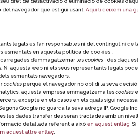
seu dret de desactivació o eliminació de cookies d’aq
ó del navegador que estigui usant.
Aquí li deixem una g
ants legals es fan responsables ni del contingut ni de l
ers esmentats en aquesta política de cookies .
encarregades d’emmagatzemar les
cookies
i des d’aquest
. Ni aquesta web ni els seus representants legals poden
 dels esmentats navegadors.
ar
cookies
perquè el navegador no oblidi la seva decisi
nalytics, aquesta empresa emmagatzema les
cookies
e
cers, excepte en els casos en els quals sigui necessar
. Segons Google no guarda la seva adreça IP. Google In
es les dades transferides seran tractades amb un nivel
formació detallada referent a això
en aquest enllaç
. S
em aquest altre enllaç
.