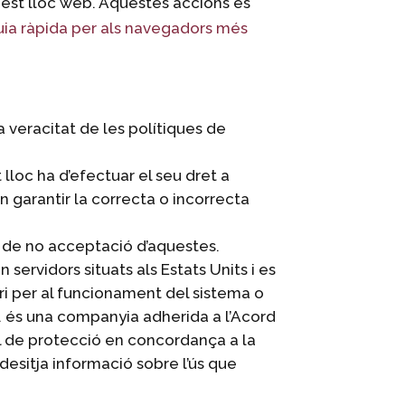
uest lloc web. Aquestes accions es
uia ràpida per als navegadors més
a veracitat de les polítiques de
 lloc ha d’efectuar el seu dret a
 garantir la correcta o incorrecta
ó de no acceptació d’aquestes.
n servidors situats als Estats Units i es
i per al funcionament del sistema o
c. és una companyia adherida a l’Acord
l de protecció en concordança a la
i desitja informació sobre l’ús que