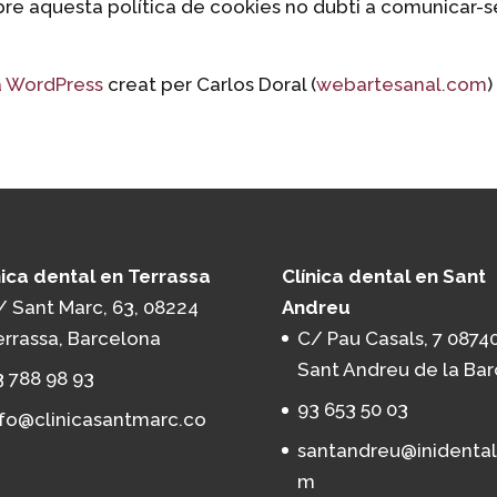
bre aquesta política de cookies no dubti a comunicar-s
a WordPress
creat per Carlos Doral (
webartesanal.com
)
nica dental en Terrassa
Clínica dental en Sant
/ Sant Marc, 63, 08224
Andreu
errassa, Barcelona
C/ Pau Casals, 7 08740
Sant Andreu de la Bar
3 788 98 93
93 653 50 03
nfo@clinicasantmarc.co
santandreu@inidental
m