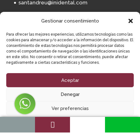
santandreu@inidental.com
Gestionar consentimiento
Clínica dental en Sabadell
Para ofrecer las mejores experiencias, utilizamos tecnologías como las
C/ Calderón, 194, 08201, Sabadell,
cookies para almacenar y/o acceder a la información del dispositivo. El
Barcelona
consentimiento de estas tecnologías nos permitirá procesar datos
como el comportamiento de navegación o las identificaciones únicas
93 164 11 65
en este sitio. No consentir o retirar el consentimiento, puede afectar
negativamente a ciertas características y funciones.
sabadell@inidental.com
Aceptar
Denegar
Ver preferencias
Institut Implantològic Dental 2023
Avís
legal
|
Política de privacitat
|
Política de
Política de cookies
Declaració de privadesa
Impressum
cookies