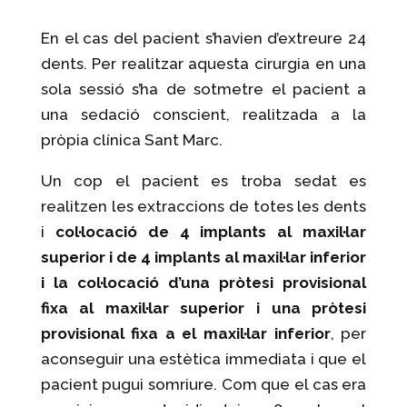
En el cas del pacient s’havien d’extreure 24
dents. Per realitzar aquesta cirurgia en una
sola sessió s’ha de sotmetre el pacient a
una sedació conscient, realitzada a la
pròpia clínica Sant Marc.
Un cop el pacient es troba sedat es
realitzen les extraccions de totes les dents
i
col·locació de 4 implants al maxil·lar
superior i de 4 implants al maxil·lar inferior
i la col·locació d’una pròtesi provisional
fixa al maxil·lar superior i una pròtesi
provisional fixa a el maxil·lar inferior
, per
aconseguir una estètica immediata i que el
pacient pugui somriure. Com que el cas era