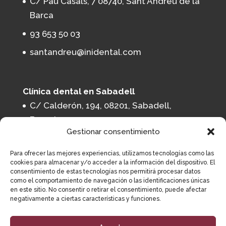
C/ Pau Casals, 7 08740, Sant Andreu de la
Barca
93 653 50 03
santandreu@inidental.com
Clínica dental en Sabadell
C/ Calderón, 194, 08201, Sabadell,
Barcelona
Gestionar consentimiento
93 164 11 65
Para ofrecer las mejores experiencias, utilizamos tecnologías como las
sabadell@inidental.com
cookies para almacenar y/o acceder a la información del dispositivo. El
consentimiento de estas tecnologías nos permitirá procesar datos
como el comportamiento de navegación o las identificaciones únicas
en este sitio. No consentir o retirar el consentimiento, puede afectar
negativamente a ciertas características y funciones.
Institut Implantològic Dental 2023
Avís