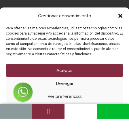
Clínica dental en Sant Andreu
Gestionar consentimiento
C/ Pau Casals, 7 08740, Sant Andreu de la
Barca
Para ofrecer las mejores experiencias, utilizamos tecnologías como las
cookies para almacenar y/o acceder a la información del dispositivo. El
93 653 50 03
consentimiento de estas tecnologías nos permitirá procesar datos
como el comportamiento de navegación o las identificaciones únicas
santandreu@inidental.com
en este sitio. No consentir o retirar el consentimiento, puede afectar
negativamente a ciertas características y funciones.
Clínica dental en Sabadell
Aceptar
C/ Calderón, 194, 08201, Sabadell,
Denegar
Barcelona
93 164 11 65
Ver preferencias
sabadell@inidental.com
Política de cookies
Declaració de privadesa
Impressum