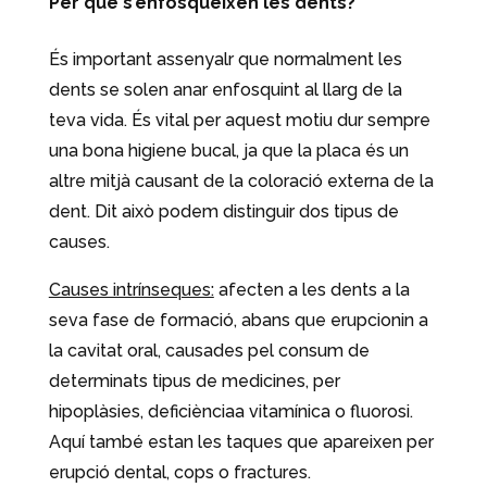
Per què s’enfosqueixen les dents?
És important assenyalr que normalment les
dents se solen anar enfosquint al llarg de la
teva vida. És vital per aquest motiu dur sempre
una bona higiene bucal, ja que la placa és un
altre mitjà causant de la coloració externa de la
dent. Dit això podem distinguir dos tipus de
causes.
Causes intrínseques:
afecten a les dents a la
seva fase de formació, abans que erupcionin a
la cavitat oral, causades pel consum de
determinats tipus de medicines, per
hipoplàsies, deficiènciaa vitamínica o fluorosi.
Aquí també estan les taques que apareixen per
erupció dental, cops o fractures.